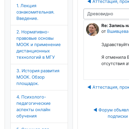
◀︎ Аттестация, про
1. Лекция
ознакомительная.
Режим отображения
Введение.
Re: Запись 
Количество о
от
Вшивцева
2. Нормативно-
правовые основы
МООК и применение
Здравствуйт
дистанционных
технологий в МГУ
Я отменила 
отсутствия а
3. История развития
МООК. Обзор
площадок.
◀︎ Аттестация, про
4. Психолого-
педагогические
аспекты онлайн
◀︎ Форум объявл
обучения
подписки