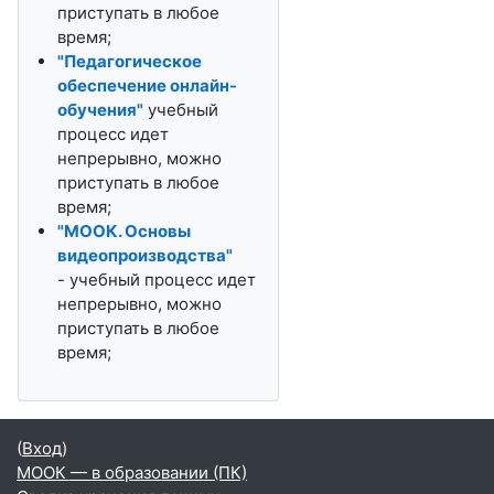
приступать в любое
время;
"Педагогическое
обеспечение онлайн-
обучения"
учебный
процесс идет
непрерывно, можно
приступать в любое
время;
"МООК. Основы
видеопроизводства"
- учебный процесс идет
непрерывно, можно
приступать в любое
время;
(
Вход
)
МООК — в образовании (ПК)