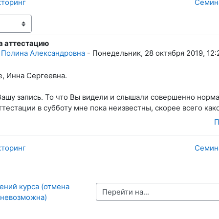
кторинг
Семина
на аттестацию
тветов: 0
 Полина Александровна
-
Понедельник, 28 октября 2019, 12:
е, Инна Сергеевна.
Вашу запись. То что Вы видели и слышали совершенно нор
ттестации в субботу мне пока неизвестны, скорее всего ка
П
кторинг
Семина
ений курса (отмена 
Перейти на...
 невозможна)