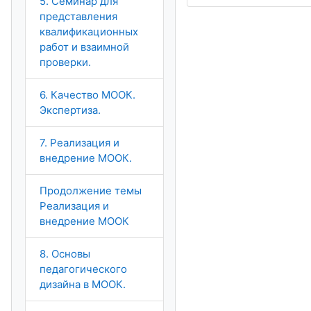
5. Семинар для
представления
квалификационных
работ и взаимной
проверки.
6. Качество МООК.
Экспертиза.
7. Реализация и
внедрение МООК.
Продолжение темы
Реализация и
внедрение МООК
8. Основы
педагогического
дизайна в МООК.