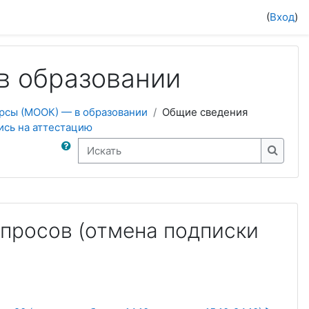
(
Вход
)
в образовании
рсы (МООК) — в образовании
Общие сведения
ись на аттестацию
Искать
Искать
просов (отмена подписки