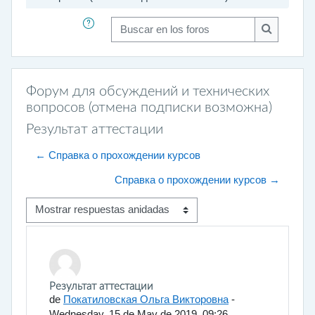
Buscar en los foros
Buscar en 
Форум для обсуждений и технических
вопросов (отмена подписки возможна)
Результат аттестации
← Справка о прохождении курсов
Справка о прохождении курсов →
Mostrar modo
Número de respuestas: 0
Результат аттестации
de
Покатиловская Ольга Викторовна
-
Wednesday, 15 de May de 2019, 09:26