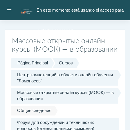
Salta al contenido principal
Panel lateral
En este momento está usando el acceso para
invitados (
Acceder
)
Массовые открытые онлайн
курсы (МООК) — в образовании
Página Principal
Cursos
Центр компетенций в области онлайн-обучения
"Ломоносов"
Массовые открытые онлайн курсы (МООК) — в
образовании
Общие сведения
Форум для обсуждений и технических
вопросов (отмена подписки возможна)