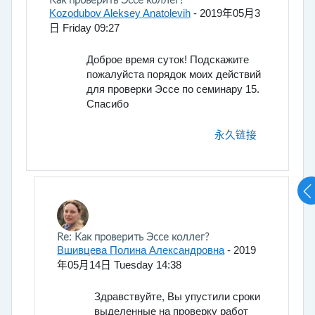
回帖数：1
Как проверить Эссе коллег?
Kozodubov Aleksey Anatolevih
-
2019年05月3
日 Friday 09:27
Доброе время суток! Подскажите
пожалуйста порядок моих действий
для проверки Эссе по семинару 15.
Спасибо
永久链接
回复Kozodubov Aleksey Anatolevih
Re: Как проверить Эссе коллег?
Вшивцева Полина Александровна
-
2019
年05月14日 Tuesday 14:38
Здравствуйте, Вы упустили сроки
выделенные на проверку работ