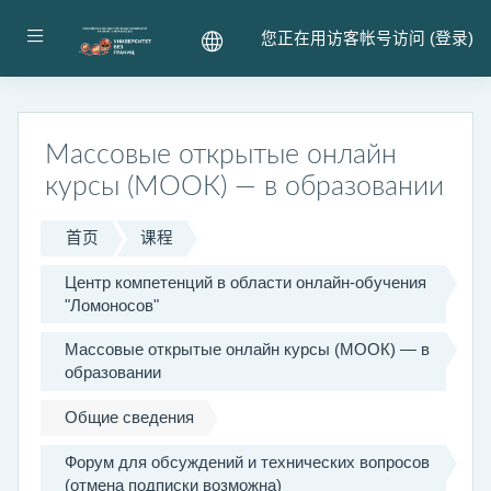
跳到主要内容
停靠面板
您正在用访客帐号访问 (
登录
)
Массовые открытые онлайн
курсы (МООК) — в образовании
首页
课程
Центр компетенций в области онлайн-обучения
"Ломоносов"
Массовые открытые онлайн курсы (МООК) — в
образовании
Общие сведения
Форум для обсуждений и технических вопросов
(отмена подписки возможна)