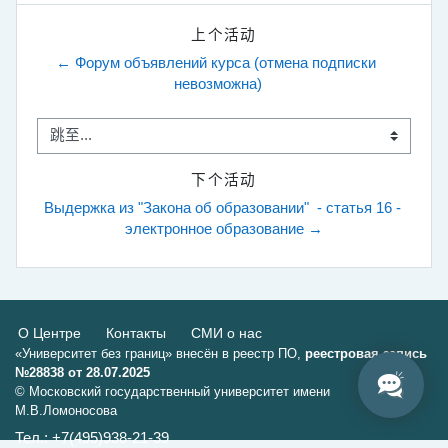
上个活动
← Форум объявлений курса (отмена подписки 
невозможна)
跳至...
下个活动
Выдержка из "Закона об образовании"  - статья 16 - 
электронное образование →
О Центре
Контакты
СМИ о нас
«Университет без границ» внесён в реестр ПО,
реестровая запись
№28838 от 28.07.2025
© Московский государственный университет имени
М.В.Ломоносова
Тел.: +7(495)938-21-39