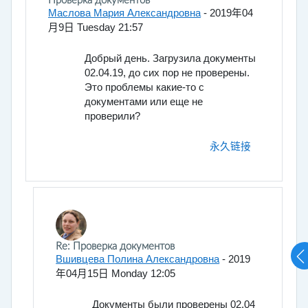
回帖数：2
Проверка документов
Маслова Мария Александровна
-
2019年04
月9日 Tuesday 21:57
Добрый день. Загрузила документы
02.04.19, до сих пор не проверены.
Это проблемы какие-то с
документами или еще не
проверили?
永久链接
回复Маслова Мария Александровна
Re: Проверка документов
Вшивцева Полина Александровна
-
2019
年04月15日 Monday 12:05
Документы были проверены 02.04