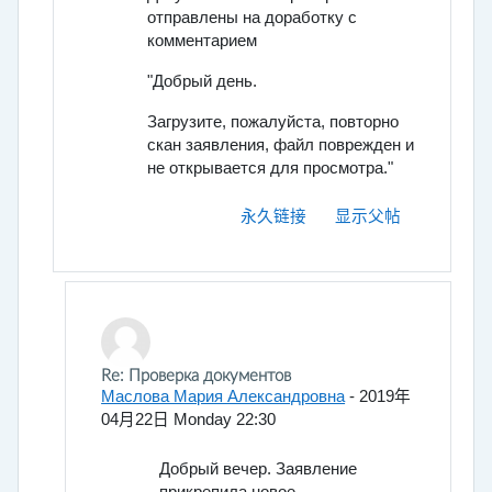
отправлены на доработку c
комментарием
"Добрый день.
Загрузите, пожалуйста, повторно
скан заявления, файл поврежден и
не открывается для просмотра."
永久链接
显示父帖
回复Вшивцева Полина Александровна
Re: Проверка документов
Маслова Мария Александровна
-
2019年
04月22日 Monday 22:30
Добрый вечер. Заявление
прикрепила новое.