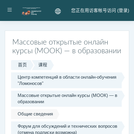
跳到主要内容
停靠面板
您正在用访客帐号访问 (
登录
)
Массовые открытые онлайн
курсы (МООК) — в образовании
首页
课程
Центр компетенций в области онлайн-обучения
"Ломоносов"
Массовые открытые онлайн курсы (МООК) — в
образовании
Общие сведения
Форум для обсуждений и технических вопросов
(отмена подписки возможна)