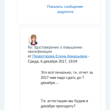
Показать сообщение-
родителя
В ответ на Вшивцева Полина Александровна
Re: Удостоверение о повышении
квалификации
от
Провоторова Елена Аркадьевна
-
Среда, 6 декабря 2017, 19:04
Это всё печально, т.к. отчет за
2017 нам надо сдать до 7
декабря....
Т.е. аттестацию мы будем в
декабре проходить?