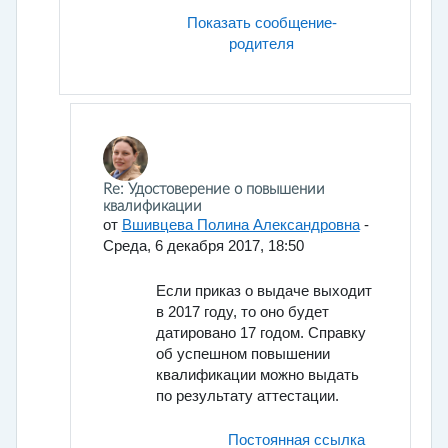
Показать сообщение-
родителя
В ответ на Провоторова Елена Аркадьевна
Re: Удостоверение о повышении
квалификации
от
Вшивцева Полина Александровна
-
Среда, 6 декабря 2017, 18:50
Если приказ о выдаче выходит
в 2017 году, то оно будет
датировано 17 годом. Справку
об успешном повышении
квалификации можно выдать
по результату аттестации.
Постоянная ссылка