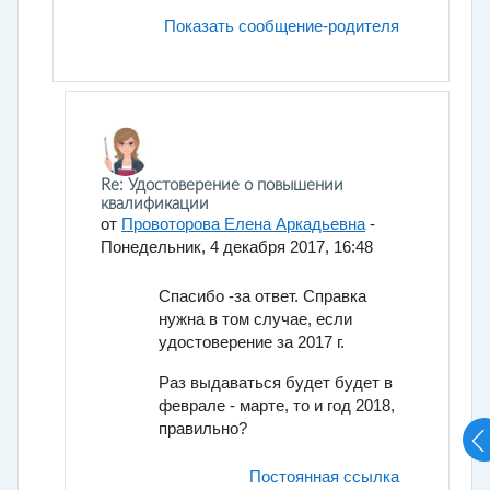
Показать сообщение-родителя
В ответ на Янышев Денис Николаевич
Re: Удостоверение о повышении
квалификации
от
Провоторова Елена Аркадьевна
-
Понедельник, 4 декабря 2017, 16:48
Спасибо -за ответ. Справка
нужна в том случае, если
удостоверение за 2017 г.
Раз выдаваться будет будет в
феврале - марте, то и год 2018,
правильно?
Постоянная ссылка