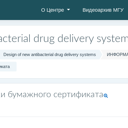
О Центре
Видеоархив МГУ
cterial drug delivery syste
Design of new antibacterial drug delivery systems
ИНФОРМА
иката
ки бумажного сертификата