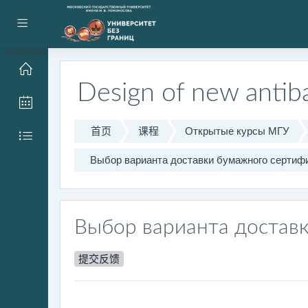
跳到主要内容
停靠面板
Design of new antiba
首页
课程
Открытые курсы МГУ
Выбор варианта доставки бумажного сертиф
Выбор варианта достав
提交反馈