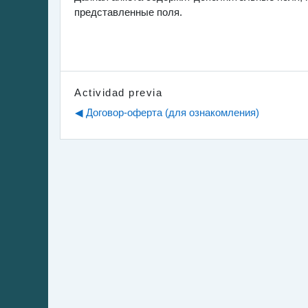
представленные поля.
[Ref]fd5230de-046b-11ee-91b0-005056b96f20[/Ref]
Actividad previa
◀︎ Договор-оферта (для ознакомления)