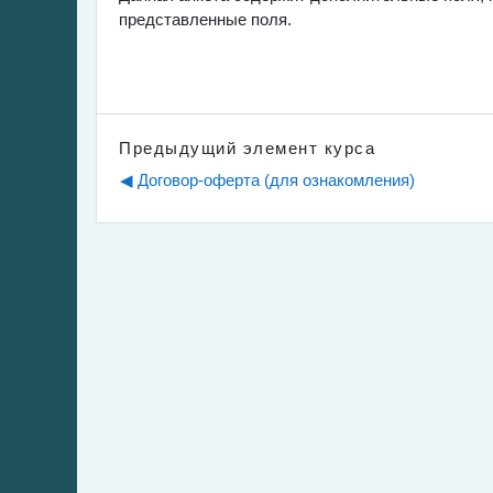
представленные поля.
[Ref]821943b2-046b-11ee-91b0-005056b96f20[/Ref]
Предыдущий элемент курса
◀︎ Договор-оферта (для ознакомления)