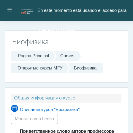
Salta al contenido principal
Panel lateral
En este momento está usando el acceso para
invitados (
Acceder
)
Биофизика
Página Principal
Cursos
Открытые курсы МГУ
Биофизика
Diagrama de temas
Общая информация о курсе
Página
Описание курса "Биофизика"
Marcar como hecha
Приветственное слово автора профессора