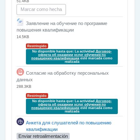
51.4KB
Marcar como hecha
Заявление на обучение по программе
Archivo
повышения квалификации
14.5KB
Restringido
No disponible hasta que: La actividad
Договор-
оферта об оказании услуг обучения по
повышению квалификации
esté marcada como
realizada
Согласие на обработку персональных
Archivo
данных
288.3KB
Restringido
No disponible hasta que: La actividad
Договор-
оферта об оказании услуг обучения по
повышению квалификации
esté marcada como
realizada
Анкета для слушателей по повышению
Encuesta
квалификации
Enviar retroalimentación