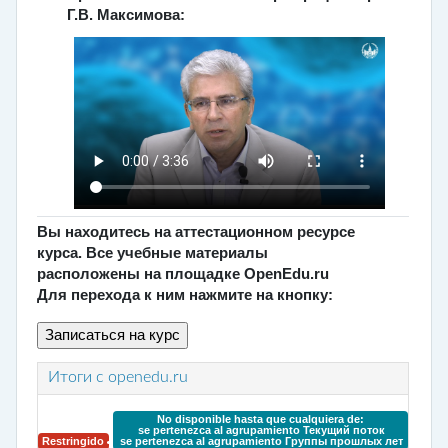
Г.В. Максимова:
Вы находитесь на аттестационном ресурсе
курса. Все учебные материалы
расположены на площадке OpenEdu.ru
Для перехода к ним нажмите на кнопку:
Итоги с openedu.ru
No disponible hasta que cualquiera de:
se pertenezca al agrupamiento
Текущий поток
Restringido
se pertenezca al agrupamiento
Группы прошлых лет