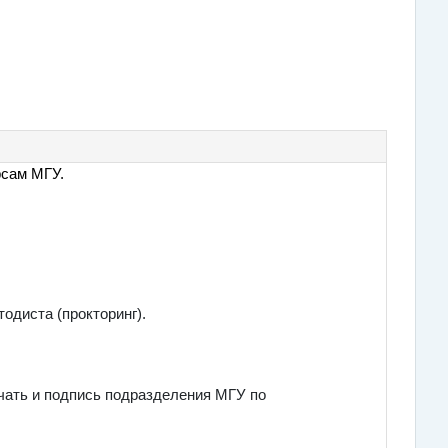
рсам МГУ.
одиста (прокторинг).
ечать и подпись подразделения МГУ по