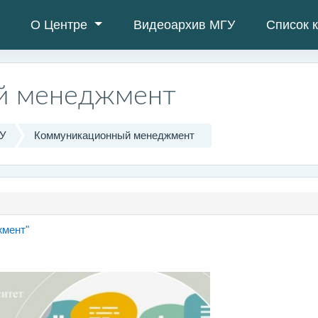
О Центре
Видеоархив МГУ
Список 
й менеджмент
ГУ
Коммуникационный менеджмент
Page
жмент"