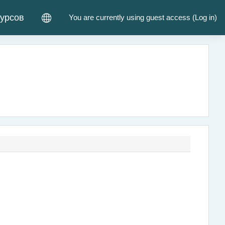
курсов
You are currently using guest access (
Log in
)