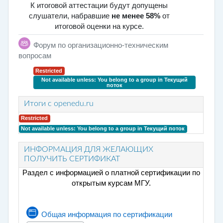
К итоговой аттестации будут допущены
слушатели, набравшие
не менее
58%
от
итоговой оценки на курсе.
Форум по организационно-техническим
Forum
вопросам
Restricted
Not available unless: You belong to a group in
Текущий
поток
Итоги с openedu.ru
Restricted
Not available unless: You belong to a group in
Текущий поток
ИНФОРМАЦИЯ ДЛЯ ЖЕЛАЮЩИХ
ПОЛУЧИТЬ СЕРТИФИКАТ
Раздел с информацией о платной сертификации по
открытым курсам МГУ.
Page
Общая информация по сертификации