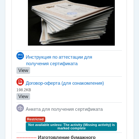
Инструкция по аттестации для
Page
получения сертификата
View
File
Договор-оферта (для ознакомления)
198.2KB
View
Feedback
Анкета для получения сертификата
Restricted
Not available unless: The activity
(Missing activity)
is
marked complete
-------------
Изготовление бумажного