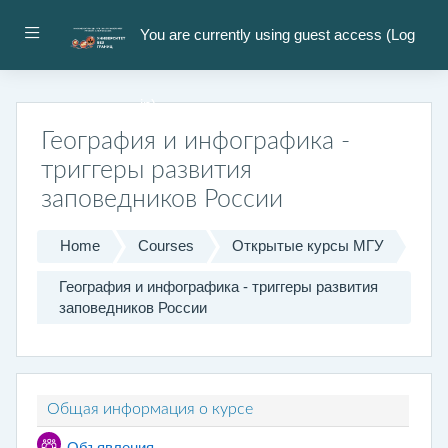
Skip to main content
Side panel
You are currently using guest access (
Log
in
)
География и инфографика -
триггеры развития
заповедников России
Home
Courses
Открытые курсы МГУ
География и инфографика - триггеры развития
заповедников России
Topic outline
Общая информация о курсе
Forum