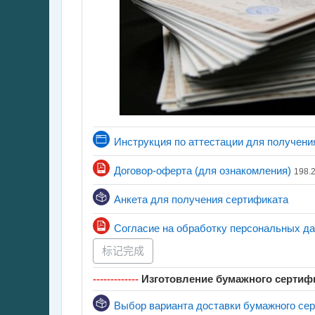
Инструкция по аттестации для получени
文件
Договор-оферта (для ознакомления)
198.
反馈
Анкета для получения сертификата
Согласие на обработку персональных д
标记完成
-------------
Изготовление бумажного сертиф
Выбор варианта доставки бумажного се