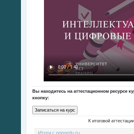
Вы находитесь на аттестационном ресурсе к
кнопку:
К итоговой аттестац
Итоги с openedu.ru