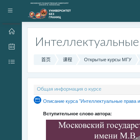
跳到主要内容
停靠面板
Интеллектуальные 
首页
课程
Открытые курсы МГУ
主题目录
Общая информация о курсе
Описание курса "Интеллектуальные права и
Вступительное слово автора: