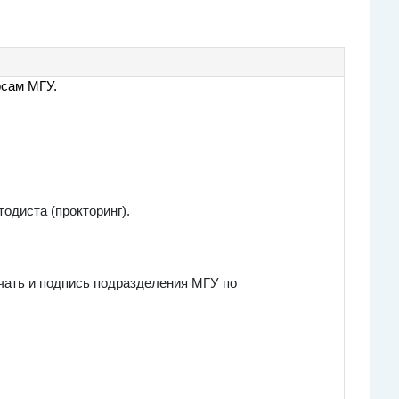
рсам МГУ.
одиста (прокторинг).
ечать и подпись подразделения МГУ по