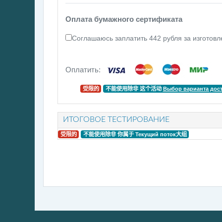
Оплата бумажного сертификата
Соглашаюсь заплатить 442 рубля за изготовл
Оплатить:
受限的
不能使用除非 这个活动
Выбор варианта дос
ИТОГОВОЕ ТЕСТИРОВАНИЕ
受限的
不能使用除非 你属于
Текущий поток
大组