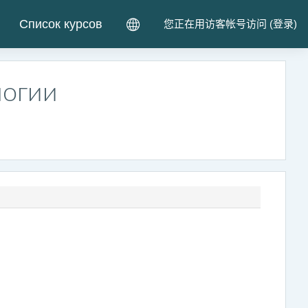
Список курсов
您正在用访客帐号访问 (
登录
)
логии