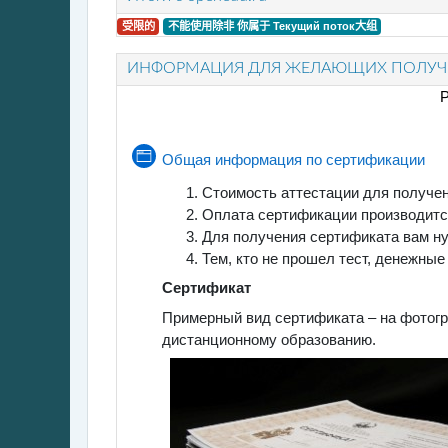
受限的
不能使用除非 你属于
Текущий поток
大组
ИНФОРМАЦИЯ ДЛЯ ЖЕЛАЮЩИХ ПОЛУЧИ
Р
网页
Общая информация по сертификации
Стоимость аттестации для получе
Оплата сертификации производитс
Для получения сертификата вам ну
Тем, кто не прошел тест, денежны
Сертификат
Примерный вид сертификата – на фотогра
дистанционному образованию.