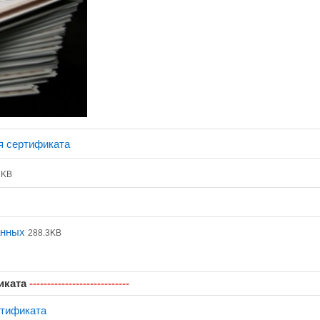
网页
я сертификата
2KB
文件
анных
288.3KB
иката
----------------------------
反馈
ртификата