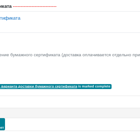
иката
----------------------------
Feedback
ртификата
ление бумажного сертификата (доставка оплачивается отдельно при
 варианта доставки бумажного сертификата
is marked complete
ет