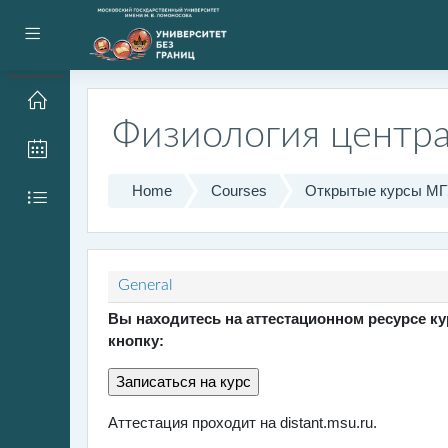
Skip to main content
Side panel
Физиология центр
Home
Courses
Открытые курсы М
Topic outline
General
Вы находитесь на аттестационном ресурсе к
кнопку:
Аттестация проходит на distant.msu.ru.