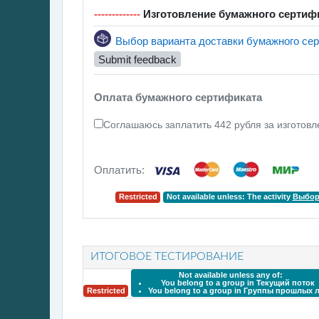
-------------
Изготовление бумажного сертиф
Выбор варианта доставки бумажного се
Submit feedback
Оплата бумажного сертификата
Соглашаюсь заплатить 442 рубля за изготов
Оплатить:
Restricted
Not available unless: The activity
Выбор
ИТОГОВОЕ ТЕСТИРОВАНИЕ
Not available unless any of:
You belong to a group in
Текущий поток
Restricted
You belong to a group in
Группы прошлых л