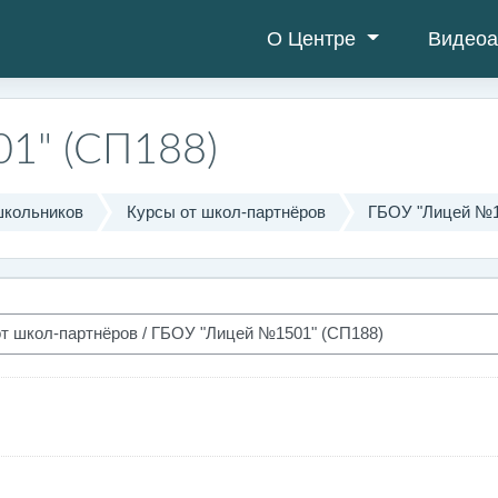
О Центре
Видеоа
1" (СП188)
школьников
Курсы от школ-партнёров
ГБОУ "Лицей №1
cursos