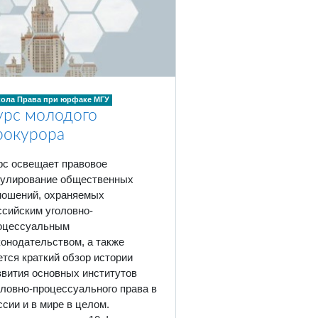
ола Права при юрфаке МГУ
урс молодого
рокурора
рс освещает правовое
гулирование общественных
ношений, охраняемых
ссийским уголовно-
оцессуальным
конодательством, а также
ется краткий обзор истории
звития основных институтов
оловно-процессуального права в
ссии и в мире в целом.