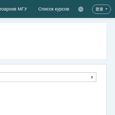
еоархив МГУ
Список курсов
登录