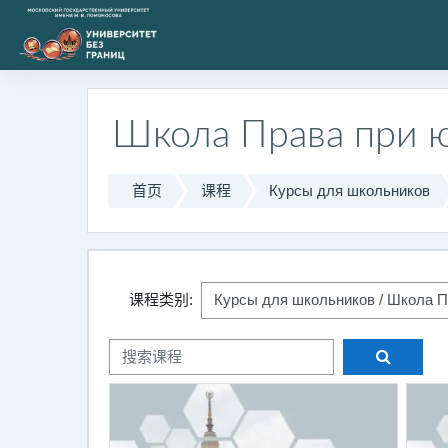
跳到主要内容
Школа Права при 
首页
课程
Курсы для школьников
课程类别:
搜索课
搜索课程