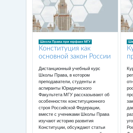
Школа Права при юрфаке МГУ
Шк
Конституция как
К
основной закон России
п
Дистанционный учебный курс
Ку
Школы Права, в котором
ре
преподаватели, студенты и
от
аспиранты Юридического
ро
Факультета МГУ рассказывают об
пр
особенностях конституционного
за
строя Российской Федерации,
да
вместе с учениками Школы Права
ра
изучают историю развития
уг
Конституции, обсуждают статьи
Ро