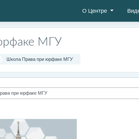
О Центре
Вид
юрфаке МГУ
Школа Права при юрфаке МГУ
程