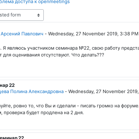
блема доступа к openmeetings
lies: 2
 Арсений Павлович
-
Wednesday, 27 November 2019, 3:38 PM
 Я являюсь участником семинара №22, свою работу представи
т для оценивания отсутствуют. Что делать???
нар 22
 to Черномаз Арсений Павлович
ева Полина Александровна
-
Wednesday, 27 November 2019,
уйте, ровно то, что Вы и сделали - писать громко на форум
, проверка будет продлена на 2 дня.
семинар 22
eply to Вшивцева Полина Александровна