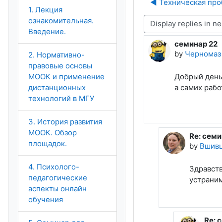
◀︎ Техническая про
1. Лекция
ознакомительная.
Display mode
Введение.
семинар 22
Number of rep
by
Черномаз
2. Нормативно-
правовые основы
МООК и применение
Добрый день.
дистанционных
а самих рабо
технологий в МГУ
3. История развития
МООК. Обзор
Re: семи
In reply
площадок.
by
Вшивц
4. Психолого-
Здравств
педагогические
устраним
аспекты онлайн
обучения
Re: 
In r