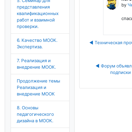
5. Семинар для
by
Ч
представления
квалификационных
спас
работ и взаимной
проверки.
6. Качество МООК.
◀︎ Техническая про
Экспертиза.
7. Реализация и
◀︎ Форум объявл
внедрение МООК.
подписки
Продолжение темы
Реализация и
внедрение МООК
8. Основы
педагогического
дизайна в МООК.