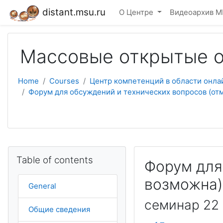
Skip to main content
distant.msu.ru
О Центре
Видеоархив М
Массовые открытые о
Home
Courses
Центр компетенций в области онла
Форум для обсуждений и технических вопросов (от
Skip Table of contents
Table of contents
Форум для
возможна)
General
семинар 22
Общие сведения