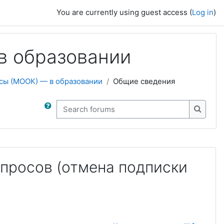
You are currently using guest access (
Log in
)
в образовании
сы (МООК) — в образовании
Общие сведения
Search forums
Search
просов (отмена подписки