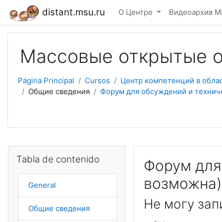
Salta al contenido principal
distant.msu.ru
О Центре
Видеоархив М
Массовые открытые о
Página Principal
Cursos
Центр компетенций в обла
Общие сведения
Форум для обсуждений и технич
Salta Tabla de contenido
Tabla de contenido
Форум для
возможна)
General
Не могу зап
Общие сведения