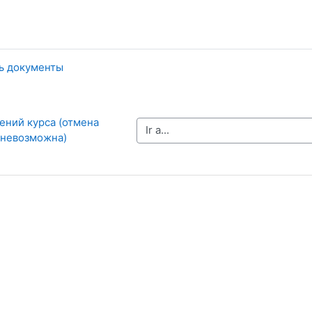
ть документы
ений курса (отмена 
Ir a...
 невозможна)