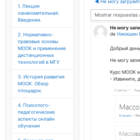
◀︎ Не могу загрузи
1. Лекция
ознакомительная.
Mostrar modo
Введение.
Не могу зап
Número de re
de
Никишин 
2. Нормативно-
правовые основы
МООК и применение
Добрый день
дистанционных
Не могу запи
технологий в МГУ
Курс МООК м
3. История развития
- Извините, 
МООК. Обзор
площадок.
4. Психолого-
педагогические
аспекты онлайн
обучения