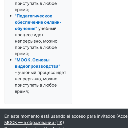
приступать в любое
время;
"Педагогическое
обеспечение онлайн-
обучения"
учебный
процесс идет
непрерывно, можно
приступать в любое
время;
"МООК. Основы
видеопроизводства"
- учебный процесс идет
непрерывно, можно
приступать в любое
время;
En este momento está usando el acceso para invitados (
Acce
МООК — в образовании (ПК)