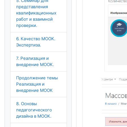
5. Семинар для
представления
квалификационных
работ и взаимной
проверки.
6. Качество МООК.
Экспертиза.
7. Реализация и
внедрение МООК.
Продолжение темы
Реализация и
внедрение МООК
8. Основы
педагогического
дизайна в МООК.