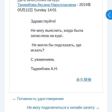
回帖数：0
Дата зачисления на курс
Таджибова Аксана Наруллаховна
-
2019年
05月12日 Sunday 14:01
Здравствуйте!
Не могу выяснить, когда была
зачислена на курс.
Не могли бы подсказать, где
искать?
С уважением,
Таджибова А.Н.
永久链接
← Готовность удостоверения
Не могу подключиться к онлайн зачету →