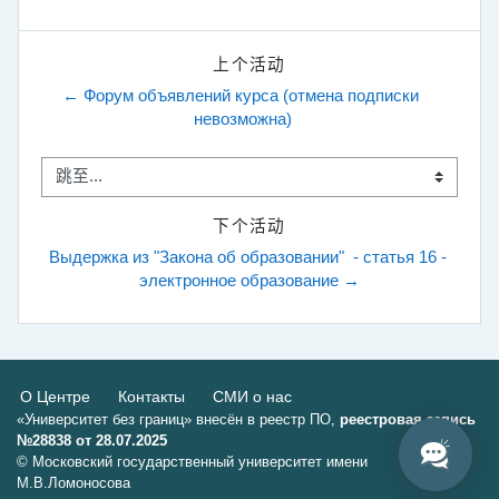
上个活动
← Форум объявлений курса (отмена подписки 
невозможна)
跳至...
下个活动
Выдержка из "Закона об образовании"  - статья 16 - 
электронное образование →
О Центре
Контакты
СМИ о нас
«Университет без границ» внесён в реестр ПО,
реестровая запись
№28838 от 28.07.2025
© Московский государственный университет имени
М.В.Ломоносова