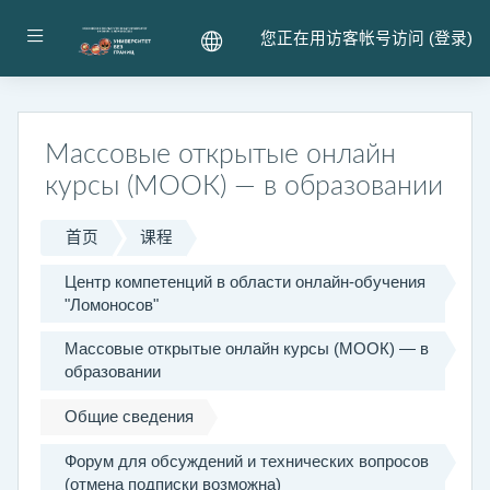
跳到主要内容
停靠面板
您正在用访客帐号访问 (
登录
)
Массовые открытые онлайн
курсы (МООК) — в образовании
首页
课程
Центр компетенций в области онлайн-обучения
"Ломоносов"
Массовые открытые онлайн курсы (МООК) — в
образовании
Общие сведения
Форум для обсуждений и технических вопросов
(отмена подписки возможна)