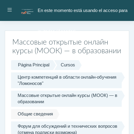
Salta al contenido principal
Panel lateral
En este momento está usando el acceso para
invitados (
Acceder
)
Массовые открытые онлайн
курсы (МООК) — в образовании
Página Principal
Cursos
Центр компетенций в области онлайн-обучения
"Ломоносов"
Массовые открытые онлайн курсы (МООК) — в
образовании
Общие сведения
Форум для обсуждений и технических вопросов
(отмена подписки возможна)