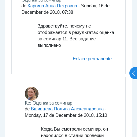
Número de respuestas: 1
Оценка за семинар
de
Каргина Анна Петровна
-
Sunday, 16 de
December de 2018, 07:38
Здравствуйте, почему не
отображается в результатах оценка
за семинар 11. Все задание
выполнено
Enlace permanente
En respuesta a Каргина Анна Петровна
Re: Оценка за семинар
de
Вшивцева Полина Александровна
-
Monday, 17 de December de 2018, 15:10
Когда Вы смотрели семинар, он
находился в стадии проверки