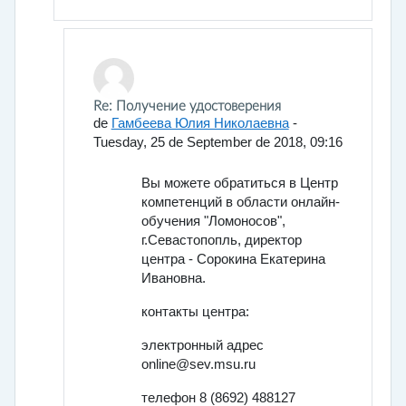
En respuesta a Бобер Наталья
Re: Получение удостоверения
de
Гамбеева Юлия Николаевна
-
Tuesday, 25 de September de 2018, 09:16
Вы можете обратиться в Центр
компетенций в области онлайн-
обучения "Ломоносов",
г.Севастопопль, директор
центра - Сорокина Екатерина
Ивановна.
контакты центра:
электронный адрес
online@sev.msu.ru
телефон 8 (8692) 488127