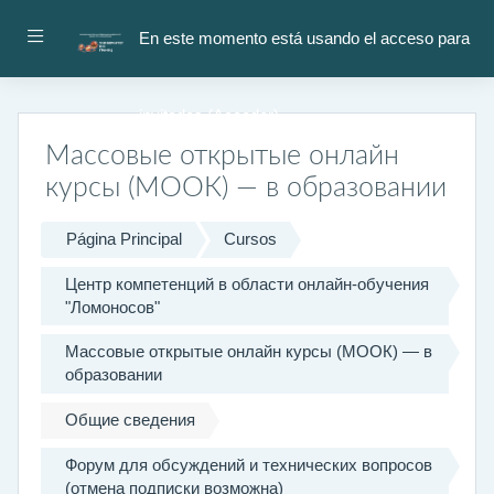
Salta al contenido principal
Panel lateral
En este momento está usando el acceso para
invitados (
Acceder
)
Массовые открытые онлайн
курсы (МООК) — в образовании
Página Principal
Cursos
Центр компетенций в области онлайн-обучения
"Ломоносов"
Массовые открытые онлайн курсы (МООК) — в
образовании
Общие сведения
Форум для обсуждений и технических вопросов
(отмена подписки возможна)