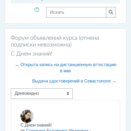
Искать
Искать
Форум объявлений курса (отмена
подписки невозможна)
С Днем знаний!
← Открыта запись на дистанционную аттестацию
в мае
Выдача удостоверений в Севастополе →
Режим отображения
Количество ответов: 0
С Днем знаний!
от
Сорокина Екатерина Ивановна
-