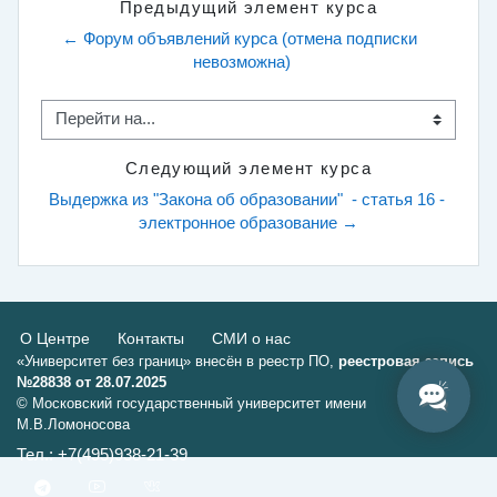
Предыдущий элемент курса
← Форум объявлений курса (отмена подписки 
невозможна)
Перейти на...
Следующий элемент курса
Выдержка из "Закона об образовании"  - статья 16 - 
электронное образование →
О Центре
Контакты
СМИ о нас
«Университет без границ» внесён в реестр ПО,
реестровая запись
№28838 от 28.07.2025
© Московский государственный университет имени
М.В.Ломоносова
Тел.: +7(495)938-21-39