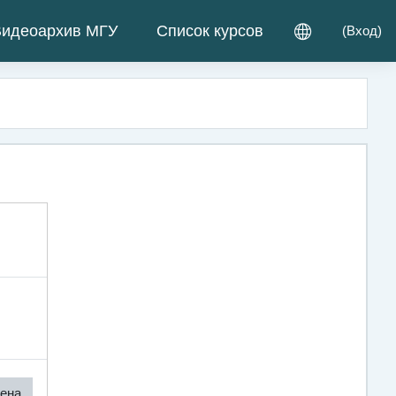
идеоархив МГУ
Список курсов
(
Вход
)
ена