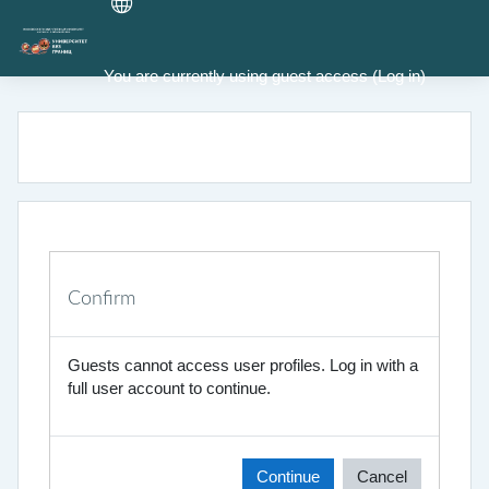
Skip to main content
You are currently using guest access (
Log in
)
Confirm
Guests cannot access user profiles. Log in with a
full user account to continue.
Continue
Cancel