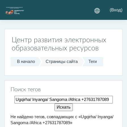
Перейти к основному содержанию
(
Вход
)
Центр развития электронных
образовательных ресурсов
В начало
Страницы сайта
Теги
Поиск тегов
Поиск тегов
Не найдено тегов, совпадающих с «Ugqirha/ Inyanga/
Sangoma /Africa +27631787089»