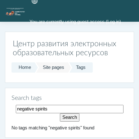
Skip to main content
You are currently using guest access (
Log in
)
Центр развития электронных
образовательных ресурсов
Home
Site pages
Tags
Search tags
Search tags
No tags matching "negative spirits" found