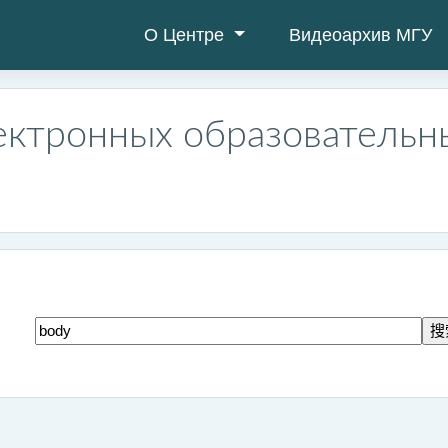
О Центре
Видеоархив МГУ
ектронных образовательн
搜索标签