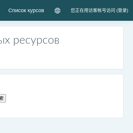
Список курсов
您正在用访客帐号访问 (
登录
)
ых ресурсов