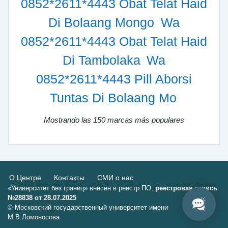
0852*2611*4443 Obat Telat Haid
Di Bolaang Mongo
Wa
0852*2611*4443 Obat Telat Haid
Di Tambolaka
Wa
0852*2611*4443 Pill Aborsi
Tuntas Di Bolaang Mo
Mostrando las 150 marcas más populares
О Центре
Контакты
СМИ о нас
«Университет без границ» внесён в реестр ПО,
реестровая запись
№28838 от 28.07.2025
© Московский государственный университет имени
М.В.Ломоносова