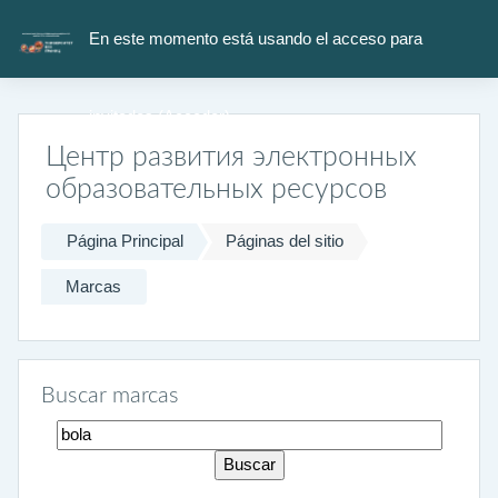
Salta al contenido principal
En este momento está usando el acceso para
invitados (
Acceder
)
Центр развития электронных
образовательных ресурсов
Página Principal
Páginas del sitio
Marcas
Buscar marcas
Buscar marcas