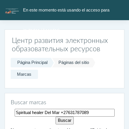
Salta al contenido principal
En este momento está usando el acceso para
invitados (
Acceder
)
Центр развития электронных
образовательных ресурсов
Página Principal
Páginas del sitio
Marcas
Buscar marcas
Buscar marcas