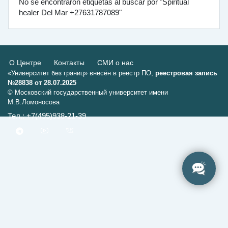
No se encontraron etiquetas al buscar por "Spiritual
healer Del Mar +27631787089"
О Центре
Контакты
СМИ о нас
«Университет без границ» внесён в реестр ПО,
реестровая запись
№28838 от 28.07.2025
© Московский государственный университет имени
М.В.Ломоносова
Тел.: +7(495)938-21-39