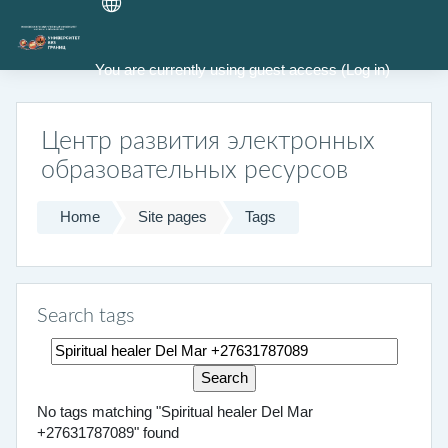
Skip to main content
You are currently using guest access (
Log in
)
Центр развития электронных
образовательных ресурсов
Home
Site pages
Tags
Search tags
Search tags
No tags matching "Spiritual healer Del Mar
+27631787089" found