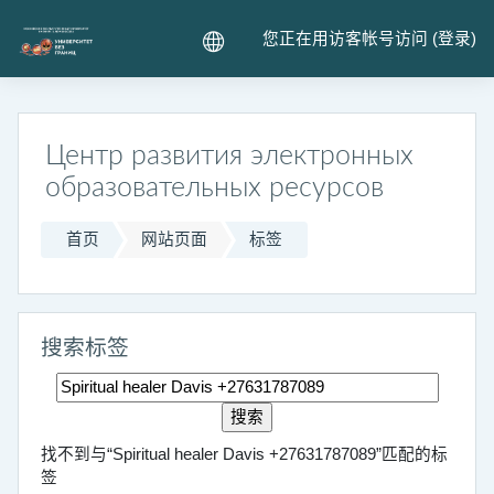
跳到主要内容
您正在用访客帐号访问 (
登录
)
Центр развития электронных
образовательных ресурсов
首页
网站页面
标签
搜索标签
搜索标签
找不到与“Spiritual healer Davis +27631787089”匹配的标
签