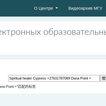
О Центре
Видеоархив МГУ
ектронных образовательн
搜索标签
 Dana Point +”匹配的标签