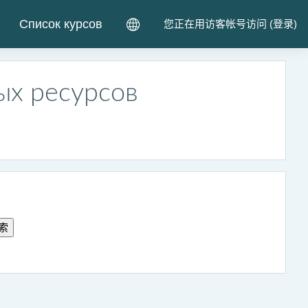
Список курсов
您正在用访客帐号访问 (
登录
)
ых ресурсов