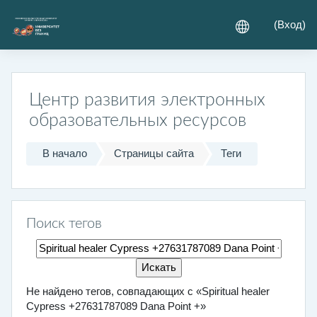
Перейти к основному содержанию
(
Вход
)
Центр развития электронных
образовательных ресурсов
В начало
Страницы сайта
Теги
Поиск тегов
Поиск тегов
Не найдено тегов, совпадающих с «Spiritual healer
Cypress +27631787089 Dana Point +»