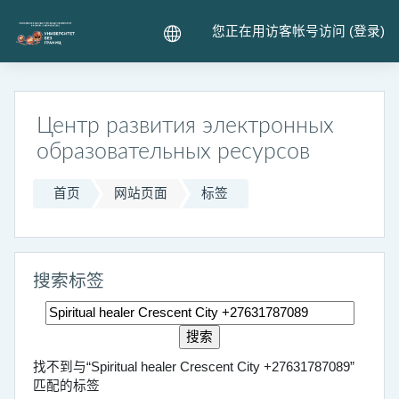
跳到主要内容
您正在用访客帐号访问 (
登录
)
Центр развития электронных
образовательных ресурсов
首页
网站页面
标签
搜索标签
搜索标签
找不到与“Spiritual healer Crescent City +27631787089”
匹配的标签