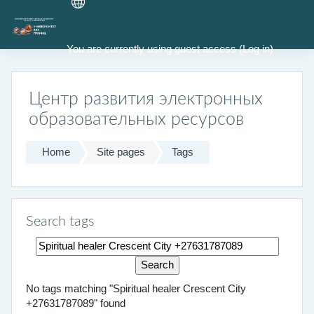
Skip to main content
You are currently using guest access (
Log in
)
Центр развития электронных
образовательных ресурсов
Home
Site pages
Tags
Search tags
Search tags
No tags matching "Spiritual healer Crescent City
+27631787089" found