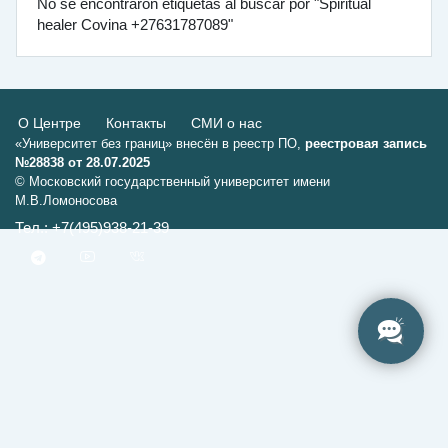
No se encontraron etiquetas al buscar por "Spiritual
healer Covina +27631787089"
О Центре
Контакты
СМИ о нас
«Университет без границ» внесён в реестр ПО,
реестровая запись
№28838 от 28.07.2025
© Московский государственный университет имени
М.В.Ломоносова
Тел.: +7(495)938-21-39