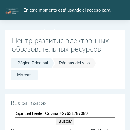
Salta al contenido principal
En este momento está usando el acceso para
invitados (
Acceder
)
Центр развития электронных
образовательных ресурсов
Página Principal
Páginas del sitio
Marcas
Buscar marcas
Buscar marcas