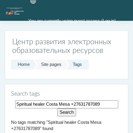
Skip to main content
You are currently using guest access (
Log in
)
Центр развития электронных
образовательных ресурсов
Home
Site pages
Tags
Search tags
Search tags
No tags matching "Spiritual healer Costa Mesa
+27631787089" found