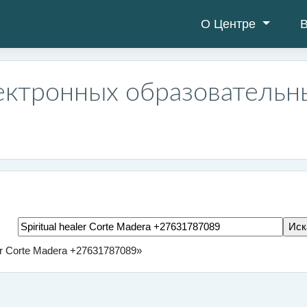
О Центре
В
ектронных образовательн
Поиск тегов
er Corte Madera +27631787089»