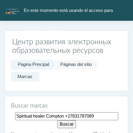
Salta al contenido principal
En este momento está usando el acceso para
invitados (
Acceder
)
Центр развития электронных
образовательных ресурсов
Página Principal
Páginas del sitio
Marcas
Buscar marcas
Buscar marcas