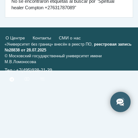
No se encontraron etiquetas al buscar por "Spiritual
healer Compton +27631787089"
О Центре
Контакты
СМИ о нас
«Университет без границ» внесён в реестр ПО,
реестровая запись
№28838 от 28.07.2025
© Московский государственный университет имени
М.В.Ломоносова
Тел.: +7(495)938-21-39