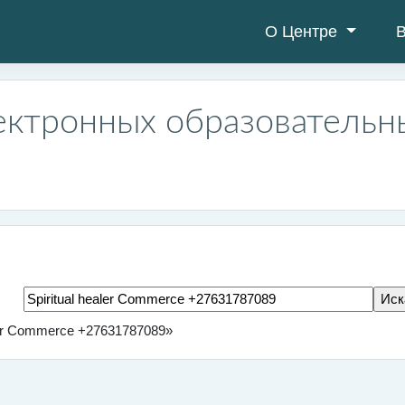
О Центре
В
ектронных образовательн
Поиск тегов
ler Commerce +27631787089»