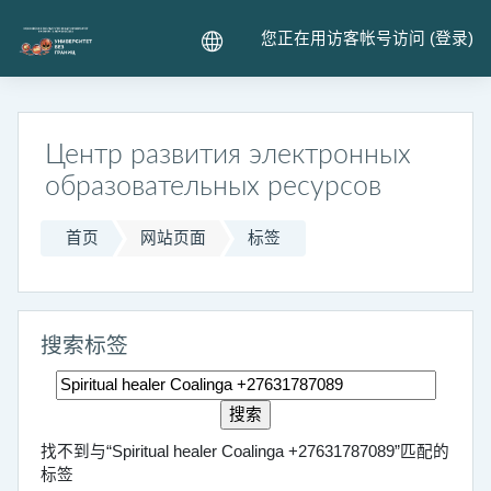
跳到主要内容
您正在用访客帐号访问 (
登录
)
Центр развития электронных
образовательных ресурсов
首页
网站页面
标签
搜索标签
搜索标签
找不到与“Spiritual healer Coalinga +27631787089”匹配的
标签