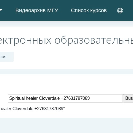
Видеоархив МГУ
Список курсов
ектронных образовательн
cas
Buscar marcas
l healer Cloverdale +27631787089"