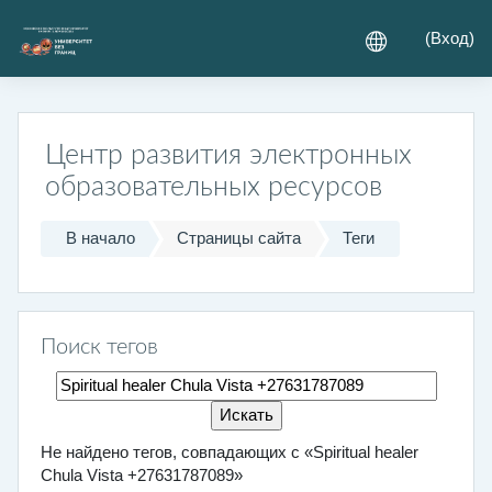
Перейти к основному содержанию
(
Вход
)
Центр развития электронных
образовательных ресурсов
В начало
Страницы сайта
Теги
Поиск тегов
Поиск тегов
Не найдено тегов, совпадающих с «Spiritual healer
Chula Vista +27631787089»