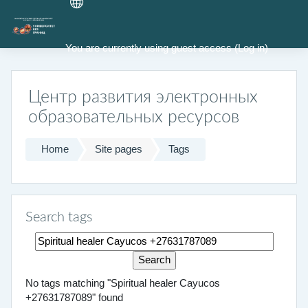
Skip to main content
You are currently using guest access (
Log in
)
Центр развития электронных
образовательных ресурсов
Home
Site pages
Tags
Search tags
Search tags
No tags matching "Spiritual healer Cayucos
+27631787089" found