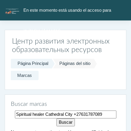
Salta al contenido principal
En este momento está usando el acceso para
invitados (
Acceder
)
Центр развития электронных
образовательных ресурсов
Página Principal
Páginas del sitio
Marcas
Buscar marcas
Buscar marcas