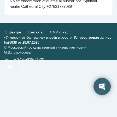
No se encontraron etiquetas al buscar por "Spiritual
healer Cathedral City +27631787089"
О Центре
Контакты
СМИ о нас
«Университет без границ» внесён в реестр ПО,
реестровая запись
№28838 от 28.07.2025
© Московский государственный университет имени
М.В.Ломоносова
Тел.: +7(495)938-21-39