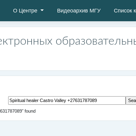
О Центре
Видеоархив МГУ
Список 
ектронных образовательн
Search tags
27631787089" found