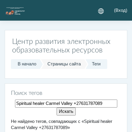
Перейти к основному содержанию
(
Вход
)
Центр развития электронных
образовательных ресурсов
В начало
Страницы сайта
Теги
Поиск тегов
Поиск тегов
Не найдено тегов, совпадающих с «Spiritual healer
Carmel Valley +27631787089»