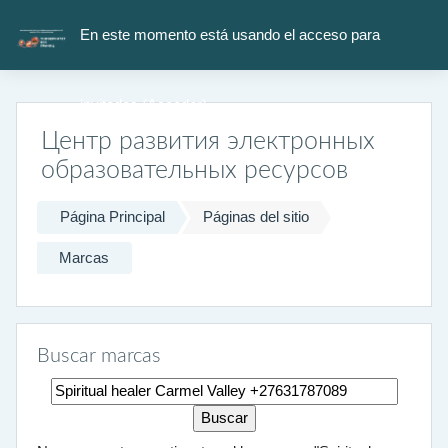
Salta al contenido principal
En este momento está usando el acceso para
invitados (
Acceder
)
Центр развития электронных
образовательных ресурсов
Página Principal
Páginas del sitio
Marcas
Buscar marcas
Buscar marcas