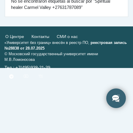
No se encontraron etiquetas al buscar por "Spiritual
healer Carmel Valley +27631787089"
О Центре
Контакты
СМИ о нас
«Университет без границ» внесён в реестр ПО,
реестровая запись
№28838 от 28.07.2025
© Московский государственный университет имени
М.В.Ломоносова
Тел.: +7(495)938-21-39