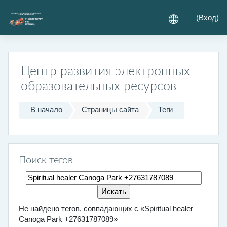
Перейти к основному содержанию
(
Вход
)
Центр развития электронных
образовательных ресурсов
В начало
Страницы сайта
Теги
Поиск тегов
Поиск тегов
Не найдено тегов, совпадающих с «Spiritual healer
Canoga Park +27631787089»