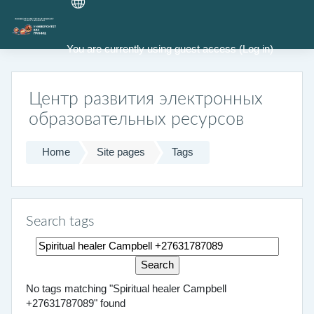
Skip to main content
You are currently using guest access (
Log in
)
Центр развития электронных
образовательных ресурсов
Home
Site pages
Tags
Search tags
Search tags
No tags matching "Spiritual healer Campbell
+27631787089" found